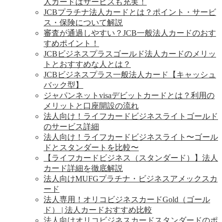
人カードはサービスも充実！
JCBプラチナ法人カードとは？ポイント・サービ
ス・保険について解説
審査が通過しやすい？JCB一般法人カードのおす
すめポイント！
JCBビジネスプラスゴールド法人カードのメリッ
トとおすすめな人とは？
JCBビジネスプラス一般法人カード【キャッシュ
バック型】
ジャパンネットvisaデビットカードとは？利用の
メリットと口座開設の流れ
法人向け！ライフカードビジネスライトゴールド
のサービス詳細
法人向け！ライフカードビジネスライト〜ゴール
ドとスタンダートを比較〜
【ライフカードビジネス（スタンダード）】法人
カード詳細を徹底解説
法人向けMUFGプラチナ・ビジネスアメックスカ
ード
法人専用！オリコビジネスカードGold（ゴール
ド） | 法人カードおすすめ比較
法人向けオリコビジネスカードスタンダードのポ