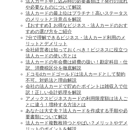
法人カード申し込み時の必要書類は？発行の流れ
や必要なものについて解説
法人カードの最上位はプラチナ！高いステータス
のメリットと注意点を解説
【おすすめ】お得なビジネス・法人カードのおす
すめの選び方をご紹介
7分で理解できるビジネス・法人カード利用のメ
リットとデメリット
会社経営者は知っておくべき！ビジネスに役立つ
法人カードの使い方とは
法人カードの年会費は経費の扱い！勘定科目・仕
訳、消費税区分を徹底解説
ドコモdカードゴールドは法人カードとして契約
不可。対処法と理由解説
会社の法人カードで貯めたポイントは雑収入で仕
訳！正しい会計処理を解説
アメックスビジネスカードの利用限度額は法人ご
とに違う！増枠する方法とは
あなたは大丈夫？法人カードを作成する手順や必
要書類について解説
法人カード複数枚持つとやばい？メリットやデメ
リットのポイントを解説