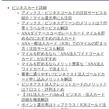
ビジネスカード詳細
アメックス・ビジネスゴールドの注目サービスを
紹介！マイル還元率にも注目
アメックス・ビジネスグリーンのメリットは？付
帯トラベルサービスも解説
ANAダイナースコーポレートカード マイルを貯
めるのにおすすめの法人カード
ANA一般法人カード（JCB）でのマイルの貯まり
方！注目サービスも解説
マイルを貯めるなら「ANA法人ワイドゴールド
カード」がおすすめ
マイルを貯めるならメリット豊富な「ANA法人
ワイドカード」で決まり！
審査に通りやすい?ビジネクスト法人ゴールドカ
ード申し込みメリットを解説
ビジネクスト法人クレジットカードのメリットと
は？口コミ・評判まとめ
【 JAL法人カードclub-a】ビジネス・法人カード
詳細を徹底解説
ポイント還元率はトップクラス！JCBゴールド法