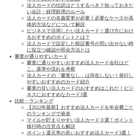
法人カードの仕訳はどうするべき？知っておきた
い会計・経理処理のルール
法人カードの名義変更が必要！必要なケースや具
体的方法などについて解説
ビジネスで活用したい法人カード！選び方におけ
るおすすめのポイントとは？
法人カードで設定した暗証番号が思い出せない時
に役立つ確認や照会方法とは
審査が通りやすいカード
審査に通りやすいおすすめ法人カード会社はど
こ。基準や流れを考察
法人カードの「審査なし」は存在しない！発行し
やすいおすすめのカード紹介
審査の甘い法人カードのおすすめはこれだ！ビジ
ネスにおすすめなカード3選
比較・ランキング
【2022年最新】おすすめ法人カードを年会費ごと
のランキングで発表
マイルが貯まりやすい法人カード３選！ポイント
移行時の注意点も解説
ポイント還元率の良いおすすめ法人カード3選！