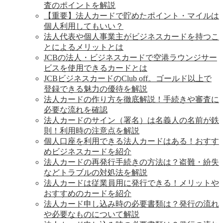
査のポイントを解説
【重要】法人カードで貯めたポイント・マイルは
個人利用してもいい？
法人代表や個人事業主がビジネスカードを持つこ
とによるメリットとは
JCBの法人・ビジネスカードで空港ラウンジサー
ビスを使用できるカードとは
JCBビジネスカードのClub off。ゴールド以上で
登録できる魅力の優待を解説
法人カードの作り方を徹底解説！手続きや審査に
必要な流れを確認
法人カードのサイン（署名）は名義人の名前が鉄
則！利用時の注意点を解説
個人口座を利用できる法人カードはある！おすす
めビジネスカードを紹介
法人カードの再発行手続きの方法は？盗難・紛失
などトラブルの対処法を解説
法人カードは従業員用に発行できる！メリットや
おすすめのカードを紹介
法人カード申し込み時の必要書類は？発行の流れ
や必要なものについて解説