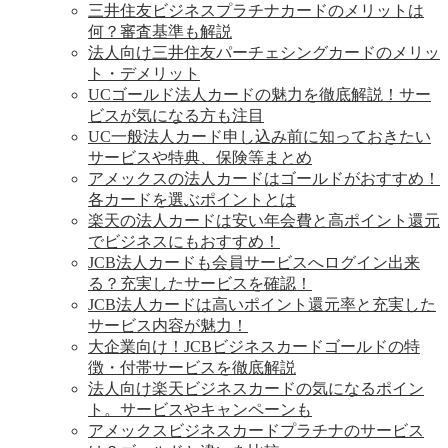
三井住友ビジネスプラチナカードのメリットは
何？審査基準も解説
法人向け三井住友パーチェシングカードのメリッ
ト・デメリット
UCゴールド法人カードの魅力を徹底解説！サー
ビスが気になる方も注目
UC一般法人カード申し込み前に知っておきたい
サービスや特典、保険等まとめ
アメックスの法人カードはゴールドがおすすめ！
各カードを選ぶポイントとは
楽天の法人カードは安い年会費と高ポイント還元
でビジネスにもおすすめ！
JCB法人カードも会員サービスへログイン出来
る？充実したサービスを確認！
JCB法人カードは高いポイント還元率と充実した
サービス内容が魅力！
大企業向け！JCBビジネスカードゴールドの特
徴・付帯サービスを徹底解説
法人向け楽天ビジネスカードの気になるポイン
ト。サービスやキャンペーンも
アメックスビジネスカードプラチナのサービス