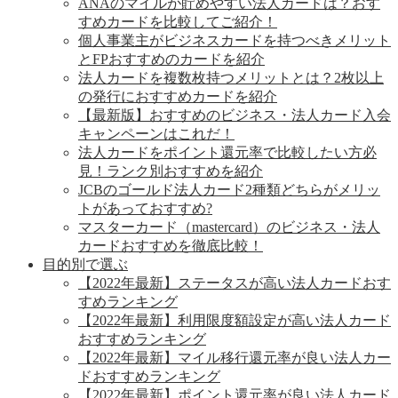
ANAのマイルが貯めやすい法人カードは？おす
すめカードを比較してご紹介！
個人事業主がビジネスカードを持つべきメリット
とFPおすすめのカードを紹介
法人カードを複数枚持つメリットとは？2枚以上
の発行におすすめカードを紹介
【最新版】おすすめのビジネス・法人カード入会
キャンペーンはこれだ！
法人カードをポイント還元率で比較したい方必
見！ランク別おすすめを紹介
JCBのゴールド法人カード2種類どちらがメリッ
トがあっておすすめ?
マスターカード（mastercard）のビジネス・法人
カードおすすめを徹底比較！
目的別で選ぶ
【2022年最新】ステータスが高い法人カードおす
すめランキング
【2022年最新】利用限度額設定が高い法人カード
おすすめランキング
【2022年最新】マイル移行還元率が良い法人カー
ドおすすめランキング
【2022年最新】ポイント還元率が良い法人カード