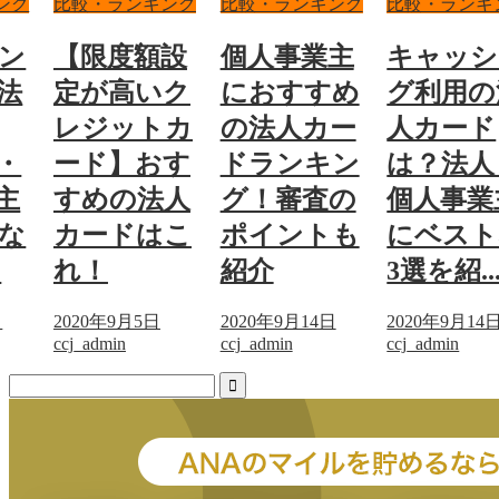
比較・ランキング
比較・ランキング
比較・ランキング
【限度額設
個人事業主
キャッシン
定が高いク
におすすめ
グ利用の法
レジットカ
の法人カー
人カード
ード】おす
ドランキン
は？法人・
すめの法人
グ！審査の
個人事業主
カードはこ
ポイントも
にベストな
れ！
紹介
3選を紹...
2020年9月5日
2020年9月14日
2020年9月14日
ccj_admin
ccj_admin
ccj_admin