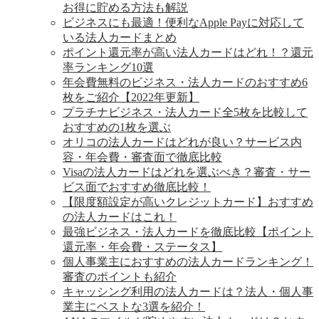
お得に貯める方法も解説
ビジネスにも最適！便利なApple Payに対応して
いる法人カードまとめ
ポイント還元率が高い法人カードはどれ！？還元
率ランキング10選
年会費無料のビジネス・法人カードのおすすめ6
枚をご紹介【2022年更新】
プラチナビジネス・法人カード全5枚を比較して
おすすめの1枚を選ぶ
オリコの法人カードはどれが良い？サービス内
容・年会費・審査面で徹底比較
Visaの法人カードはどれを選ぶべき？審査・サー
ビス面でおすすめ徹底比較！
【限度額設定が高いクレジットカード】おすすめ
の法人カードはこれ！
最強ビジネス・法人カードを徹底比較【ポイント
還元率・年会費・ステータス】
個人事業主におすすめの法人カードランキング！
審査のポイントも紹介
キャッシング利用の法人カードは？法人・個人事
業主にベストな3選を紹介！