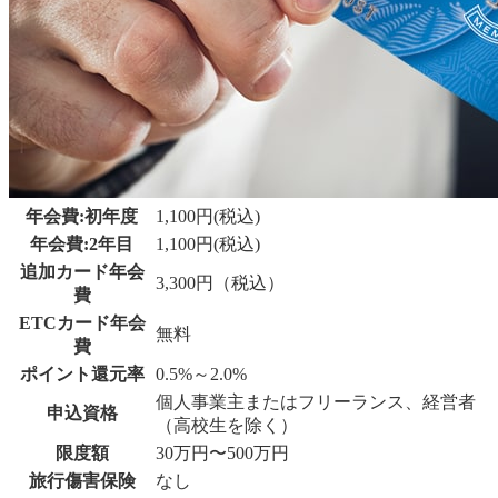
年会費:初年度
1,100円(税込)
年会費:2年目
1,100円(税込)
追加カード年会
3,300円（税込）
費
ETCカード年会
無料
費
ポイント還元率
0.5%～2.0%
個人事業主またはフリーランス、経営者
申込資格
（高校生を除く）
限度額
30万円〜500万円
旅行傷害保険
なし