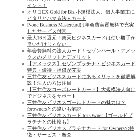
イント！
オリコEX Gold for Biz 小規模法人、個人事業主に
ピタリとハマる法人カード
P-one Business Mastercardは年会費実質無料で充実
したサービス付帯！
最大16％還元！楽天ビジネスカードは使い勝手が
良いだけじゃない！
年会費無料の法人カード！セゾンパール・アメッ
クスのメリットとデメリット
【アメックス】セゾンプラチナ・ビジネスカード
特典・優待・補償が充実
三井住友ビジネスカードにあるメリットを徹底解
説！法人の方は注目
【三井住友コーポレートカード】大規模法人向け
でビジネスをサポート
三井住友ビジネスゴールドカードの魅力は？
forownersとの違いも解説
三井住友ビジネスカード for Owner【ゴールドプ
ラチナとの比較も】
三井住友ビジネスプラチナカード for Ownersの特
徴・サービス・審査