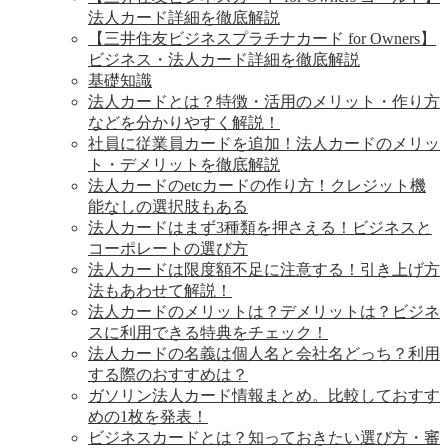
法人カード詳細を徹底解説
【三井住友ビジネスプラチナカード for Owners】
ビジネス・法人カード詳細を徹底解説
基礎知識
法人カードとは？特徴・活用のメリット・作り方
などを分かりやすく解説！
社員に従業員カードを追加！法人カードのメリッ
ト・デメリットを徹底解説
法人カードのetcカードの作り方！クレジット機
能なしの選択肢もある
法人カードはまず3種類を押さえる！ビジネスと
コーポレートの選び方
法人カードは限度額不足に注意する！引き上げ方
法もあわせて解説！
法人カードのメリットは？デメリットは？ビジネ
スに利用できる特典をチェック！
法人カードの名義は個人名と会社名どっち？利用
する際のおすすめは？
ガソリン法人カード情報まとめ。比較しておすす
めの1枚を発表！
ビジネスカードとは？知っておきたい選び方・審