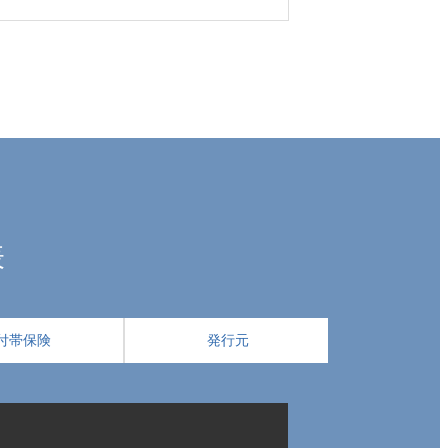
表
付帯保険
発行元