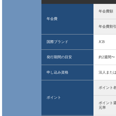
年会費額
年会費
年会費割
国際ブランド
JCB
発行期間の目安
約2週間〜
申し込み資格
法人または
ポイント
ポイント
ポイント
元率