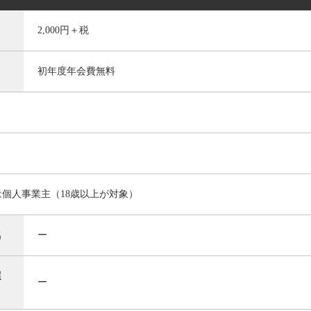
2,000円＋税
引
初年度年会費無料
個人事業主（18歳以上が対象）
名
ー
還
ー