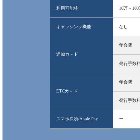
利用可能枠
10万～10
キャッシング機能
なし
年会費
追加カ－ド
発行手数
年会費
ETCカ－ド
発行手数
スマホ決済/Apple Pay
ー