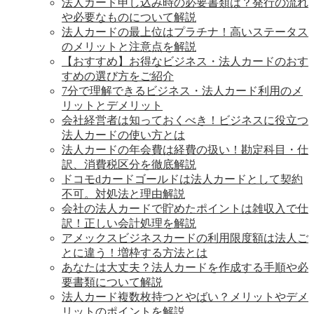
法人カード申し込み時の必要書類は？発行の流れ
や必要なものについて解説
法人カードの最上位はプラチナ！高いステータス
のメリットと注意点を解説
【おすすめ】お得なビジネス・法人カードのおす
すめの選び方をご紹介
7分で理解できるビジネス・法人カード利用のメ
リットとデメリット
会社経営者は知っておくべき！ビジネスに役立つ
法人カードの使い方とは
法人カードの年会費は経費の扱い！勘定科目・仕
訳、消費税区分を徹底解説
ドコモdカードゴールドは法人カードとして契約
不可。対処法と理由解説
会社の法人カードで貯めたポイントは雑収入で仕
訳！正しい会計処理を解説
アメックスビジネスカードの利用限度額は法人ご
とに違う！増枠する方法とは
あなたは大丈夫？法人カードを作成する手順や必
要書類について解説
法人カード複数枚持つとやばい？メリットやデメ
リットのポイントを解説