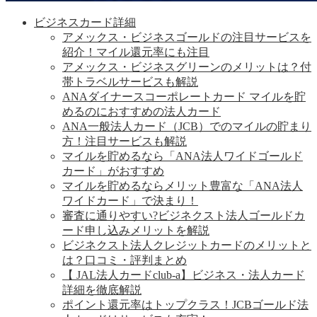
ビジネスカード詳細
アメックス・ビジネスゴールドの注目サービスを
紹介！マイル還元率にも注目
アメックス・ビジネスグリーンのメリットは？付
帯トラベルサービスも解説
ANAダイナースコーポレートカード マイルを貯
めるのにおすすめの法人カード
ANA一般法人カード（JCB）でのマイルの貯まり
方！注目サービスも解説
マイルを貯めるなら「ANA法人ワイドゴールド
カード」がおすすめ
マイルを貯めるならメリット豊富な「ANA法人
ワイドカード」で決まり！
審査に通りやすい?ビジネクスト法人ゴールドカ
ード申し込みメリットを解説
ビジネクスト法人クレジットカードのメリットと
は？口コミ・評判まとめ
【 JAL法人カードclub-a】ビジネス・法人カード
詳細を徹底解説
ポイント還元率はトップクラス！JCBゴールド法