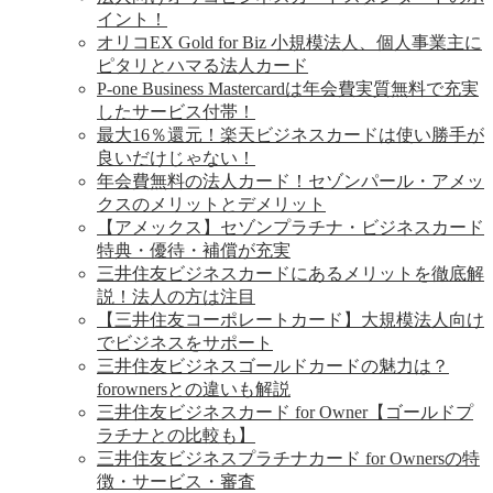
イント！
オリコEX Gold for Biz 小規模法人、個人事業主に
ピタリとハマる法人カード
P-one Business Mastercardは年会費実質無料で充実
したサービス付帯！
最大16％還元！楽天ビジネスカードは使い勝手が
良いだけじゃない！
年会費無料の法人カード！セゾンパール・アメッ
クスのメリットとデメリット
【アメックス】セゾンプラチナ・ビジネスカード
特典・優待・補償が充実
三井住友ビジネスカードにあるメリットを徹底解
説！法人の方は注目
【三井住友コーポレートカード】大規模法人向け
でビジネスをサポート
三井住友ビジネスゴールドカードの魅力は？
forownersとの違いも解説
三井住友ビジネスカード for Owner【ゴールドプ
ラチナとの比較も】
三井住友ビジネスプラチナカード for Ownersの特
徴・サービス・審査