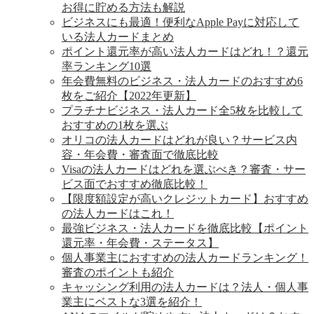
お得に貯める方法も解説
ビジネスにも最適！便利なApple Payに対応して
いる法人カードまとめ
ポイント還元率が高い法人カードはどれ！？還元
率ランキング10選
年会費無料のビジネス・法人カードのおすすめ6
枚をご紹介【2022年更新】
プラチナビジネス・法人カード全5枚を比較して
おすすめの1枚を選ぶ
オリコの法人カードはどれが良い？サービス内
容・年会費・審査面で徹底比較
Visaの法人カードはどれを選ぶべき？審査・サー
ビス面でおすすめ徹底比較！
【限度額設定が高いクレジットカード】おすすめ
の法人カードはこれ！
最強ビジネス・法人カードを徹底比較【ポイント
還元率・年会費・ステータス】
個人事業主におすすめの法人カードランキング！
審査のポイントも紹介
キャッシング利用の法人カードは？法人・個人事
業主にベストな3選を紹介！