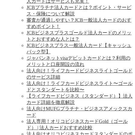
人カードはサービスも充実！
JCBプラチナ法人カードとは？ポイント・サービ
ス・保険について解説
審査が通過しやすい？JCB一般法人カードのおす
すめポイント！
JCBビジネスプラスゴールド法人カードのメリッ
トとおすすめな人とは？
JCBビジネスプラス一般法人カード【キャッシュ
バック型】
ジャパンネットvisaデビットカードとは？利用の
メリットと口座開設の流れ
法人向け！ライフカードビジネスライトゴールド
のサービス詳細
法人向け！ライフカードビジネスライト〜ゴール
ドとスタンダートを比較〜
【ライフカードビジネス（スタンダード）】法人
カード詳細を徹底解説
法人向けMUFGプラチナ・ビジネスアメックスカ
ード
法人専用！オリコビジネスカードGold（ゴール
ド） | 法人カードおすすめ比較
法人向けオリコビジネスカードスタンダードのポ