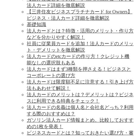
法人カード詳細を徹底解説
【三井住友ビジネスプラチナカード for Owners】
ビジネス・法人カード詳細を徹底解説
基礎知識
法人カードとは？特徴・活用のメリット・作り方
などを分かりやすく解説！
社員に従業員カードを追加！法人カードのメリッ
ト・デメリットを徹底解説
法人カードのetcカードの作り方！クレジット機
能なしの選択肢もある
法人カードはまず3種類を押さえる！ビジネスと
コーポレートの選び方
法人カードは限度額不足に注意する！引き上げ方
法もあわせて解説！
法人カードのメリットは？デメリットは？ビジネ
スに利用できる特典をチェック！
法人カードの名義は個人名と会社名どっち？利用
する際のおすすめは？
ガソリン法人カード情報まとめ。比較しておすす
めの1枚を発表！
ビジネスカードとは？知っておきたい選び方・審