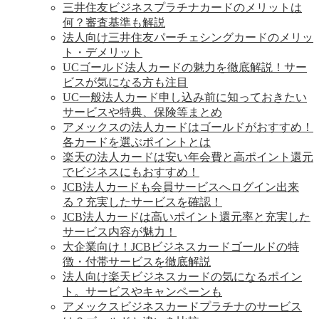
三井住友ビジネスプラチナカードのメリットは
何？審査基準も解説
法人向け三井住友パーチェシングカードのメリッ
ト・デメリット
UCゴールド法人カードの魅力を徹底解説！サー
ビスが気になる方も注目
UC一般法人カード申し込み前に知っておきたい
サービスや特典、保険等まとめ
アメックスの法人カードはゴールドがおすすめ！
各カードを選ぶポイントとは
楽天の法人カードは安い年会費と高ポイント還元
でビジネスにもおすすめ！
JCB法人カードも会員サービスへログイン出来
る？充実したサービスを確認！
JCB法人カードは高いポイント還元率と充実した
サービス内容が魅力！
大企業向け！JCBビジネスカードゴールドの特
徴・付帯サービスを徹底解説
法人向け楽天ビジネスカードの気になるポイン
ト。サービスやキャンペーンも
アメックスビジネスカードプラチナのサービス