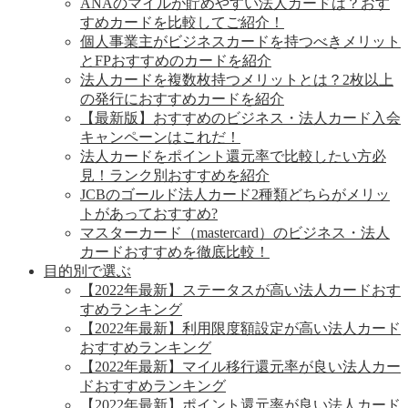
ANAのマイルが貯めやすい法人カードは？おす
すめカードを比較してご紹介！
個人事業主がビジネスカードを持つべきメリット
とFPおすすめのカードを紹介
法人カードを複数枚持つメリットとは？2枚以上
の発行におすすめカードを紹介
【最新版】おすすめのビジネス・法人カード入会
キャンペーンはこれだ！
法人カードをポイント還元率で比較したい方必
見！ランク別おすすめを紹介
JCBのゴールド法人カード2種類どちらがメリッ
トがあっておすすめ?
マスターカード（mastercard）のビジネス・法人
カードおすすめを徹底比較！
目的別で選ぶ
【2022年最新】ステータスが高い法人カードおす
すめランキング
【2022年最新】利用限度額設定が高い法人カード
おすすめランキング
【2022年最新】マイル移行還元率が良い法人カー
ドおすすめランキング
【2022年最新】ポイント還元率が良い法人カード