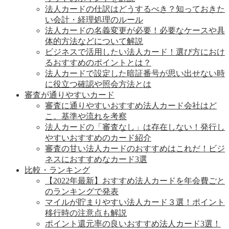
法人カードの仕訳はどうするべき？知っておきた
い会計・経理処理のルール
法人カードの名義変更が必要！必要なケースや具
体的方法などについて解説
ビジネスで活用したい法人カード！選び方におけ
るおすすめのポイントとは？
法人カードで設定した暗証番号が思い出せない時
に役立つ確認や照会方法とは
審査が通りやすいカード
審査に通りやすいおすすめ法人カード会社はど
こ。基準や流れを考察
法人カードの「審査なし」は存在しない！発行し
やすいおすすめのカード紹介
審査の甘い法人カードのおすすめはこれだ！ビジ
ネスにおすすめなカード3選
比較・ランキング
【2022年最新】おすすめ法人カードを年会費ごと
のランキングで発表
マイルが貯まりやすい法人カード３選！ポイント
移行時の注意点も解説
ポイント還元率の良いおすすめ法人カード3選！