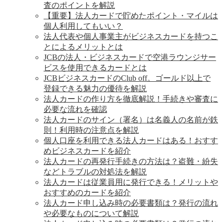
査のポイントを解説
【重要】法人カードで貯めたポイント・マイルは
個人利用してもいい？
法人代表や個人事業主がビジネスカードを持つこ
とによるメリットとは
JCBの法人・ビジネスカードで空港ラウンジサー
ビスを使用できるカードとは
JCBビジネスカードのClub off。ゴールド以上で
登録できる魅力の優待を解説
法人カードの作り方を徹底解説！手続きや審査に
必要な流れを確認
法人カードのサイン（署名）は名義人の名前が鉄
則！利用時の注意点を解説
個人口座を利用できる法人カードはある！おすす
めビジネスカードを紹介
法人カードの再発行手続きの方法は？盗難・紛失
などトラブルの対処法を解説
法人カードは従業員用に発行できる！メリットや
おすすめのカードを紹介
法人カード申し込み時の必要書類は？発行の流れ
や必要なものについて解説