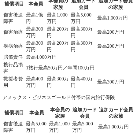
本会員の
追加カード
追加カード会員
補償項目
本会員
家族
会員
の家族
傷害後遺
最高1億
最高1,000
最高5,000
最高1,000万円
障害
円
万円
万円
最高300
最高200万
最高300万
傷害治療
最高200万円
万円
円
円
最高300
最高200万
最高300万
疾病治療
最高200万円
万円
円
円
賠償責任
最高4,000万円
携行品損
1旅行最高50万円／年間100万円
害
救援者費
最高400
最高300万
最高400万
最高300万円
用
万円
円
円
アメックス・ビジネスゴールド付帯の国内旅行保険
本会員の
追加カード
追加カード会員
補償項目
本会員
家族
会員
の家族
傷害後遺
最高5,000
最高1,000
最高5,000
最高1,000万円
障害
万円
万円
万円