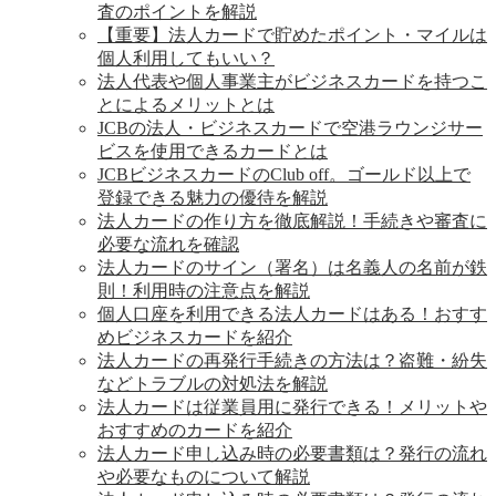
査のポイントを解説
【重要】法人カードで貯めたポイント・マイルは
個人利用してもいい？
法人代表や個人事業主がビジネスカードを持つこ
とによるメリットとは
JCBの法人・ビジネスカードで空港ラウンジサー
ビスを使用できるカードとは
JCBビジネスカードのClub off。ゴールド以上で
登録できる魅力の優待を解説
法人カードの作り方を徹底解説！手続きや審査に
必要な流れを確認
法人カードのサイン（署名）は名義人の名前が鉄
則！利用時の注意点を解説
個人口座を利用できる法人カードはある！おすす
めビジネスカードを紹介
法人カードの再発行手続きの方法は？盗難・紛失
などトラブルの対処法を解説
法人カードは従業員用に発行できる！メリットや
おすすめのカードを紹介
法人カード申し込み時の必要書類は？発行の流れ
や必要なものについて解説