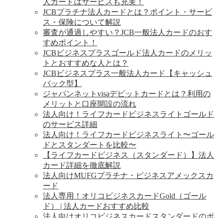
人カードはサービスも充実！
JCBプラチナ法人カードとは？ポイント・サービ
ス・保険について解説
審査が通過しやすい？JCB一般法人カードのおす
すめポイント！
JCBビジネスプラスゴールド法人カードのメリッ
トとおすすめな人とは？
JCBビジネスプラス一般法人カード【キャッシュ
バック型】
ジャパンネットvisaデビットカードとは？利用の
メリットと口座開設の流れ
法人向け！ライフカードビジネスライトゴールド
のサービス詳細
法人向け！ライフカードビジネスライト〜ゴール
ドとスタンダートを比較〜
【ライフカードビジネス（スタンダード）】法人
カード詳細を徹底解説
法人向けMUFGプラチナ・ビジネスアメックスカ
ード
法人専用！オリコビジネスカードGold（ゴール
ド） | 法人カードおすすめ比較
法人向けオリコビジネスカードスタンダードのポ