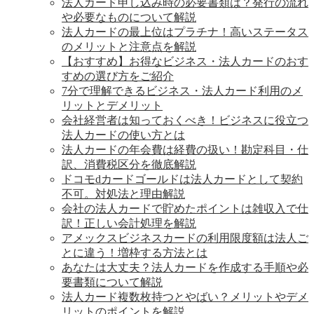
法人カード申し込み時の必要書類は？発行の流れ
や必要なものについて解説
法人カードの最上位はプラチナ！高いステータス
のメリットと注意点を解説
【おすすめ】お得なビジネス・法人カードのおす
すめの選び方をご紹介
7分で理解できるビジネス・法人カード利用のメ
リットとデメリット
会社経営者は知っておくべき！ビジネスに役立つ
法人カードの使い方とは
法人カードの年会費は経費の扱い！勘定科目・仕
訳、消費税区分を徹底解説
ドコモdカードゴールドは法人カードとして契約
不可。対処法と理由解説
会社の法人カードで貯めたポイントは雑収入で仕
訳！正しい会計処理を解説
アメックスビジネスカードの利用限度額は法人ご
とに違う！増枠する方法とは
あなたは大丈夫？法人カードを作成する手順や必
要書類について解説
法人カード複数枚持つとやばい？メリットやデメ
リットのポイントを解説