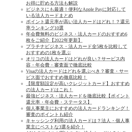
お得に貯める方法も解説
ビジネスにも最適！便利なApple Payに対応して
いる法人カードまとめ
ポイント還元率が高い法人カードはどれ！？還元
率ランキング10選
年会費無料のビジネス・法人カードのおすすめ6
枚をご紹介【2022年更新】
プラチナビジネス・法人カード全5枚を比較して
おすすめの1枚を選ぶ
オリコの法人カードはどれが良い？サービス内
容・年会費・審査面で徹底比較
Visaの法人カードはどれを選ぶべき？審査・サー
ビス面でおすすめ徹底比較！
【限度額設定が高いクレジットカード】おすすめ
の法人カードはこれ！
最強ビジネス・法人カードを徹底比較【ポイント
還元率・年会費・ステータス】
個人事業主におすすめの法人カードランキング！
審査のポイントも紹介
キャッシング利用の法人カードは？法人・個人事
業主にベストな3選を紹介！