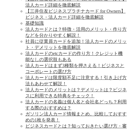
法人カード詳細を徹底解説
【三井住友ビジネスプラチナカード for Owners】
ビジネス・法人カード詳細を徹底解説
基礎知識
法人カードとは？特徴・活用のメリット・作り方
などを分かりやすく解説！
社員に従業員カードを追加！法人カードのメリッ
ト・デメリットを徹底解説
法人カードのetcカードの作り方！クレジット機
能なしの選択肢もある
法人カードはまず3種類を押さえる！ビジネスと
コーポレートの選び方
法人カードは限度額不足に注意する！引き上げ方
法もあわせて解説！
法人カードのメリットは？デメリットは？ビジネ
スに利用できる特典をチェック！
法人カードの名義は個人名と会社名どっち？利用
する際のおすすめは？
ガソリン法人カード情報まとめ。比較しておすす
めの1枚を発表！
ビジネスカードとは？知っておきたい選び方・審