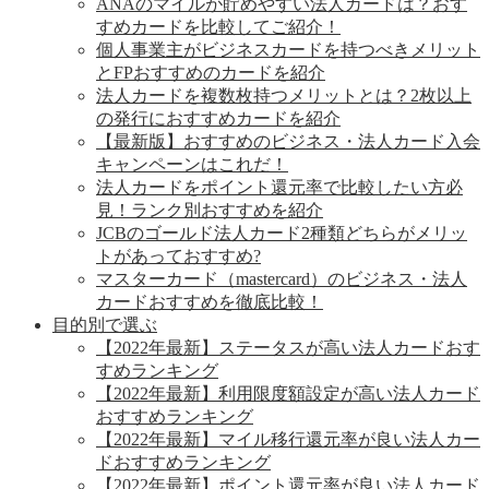
ANAのマイルが貯めやすい法人カードは？おす
すめカードを比較してご紹介！
個人事業主がビジネスカードを持つべきメリット
とFPおすすめのカードを紹介
法人カードを複数枚持つメリットとは？2枚以上
の発行におすすめカードを紹介
【最新版】おすすめのビジネス・法人カード入会
キャンペーンはこれだ！
法人カードをポイント還元率で比較したい方必
見！ランク別おすすめを紹介
JCBのゴールド法人カード2種類どちらがメリッ
トがあっておすすめ?
マスターカード（mastercard）のビジネス・法人
カードおすすめを徹底比較！
目的別で選ぶ
【2022年最新】ステータスが高い法人カードおす
すめランキング
【2022年最新】利用限度額設定が高い法人カード
おすすめランキング
【2022年最新】マイル移行還元率が良い法人カー
ドおすすめランキング
【2022年最新】ポイント還元率が良い法人カード