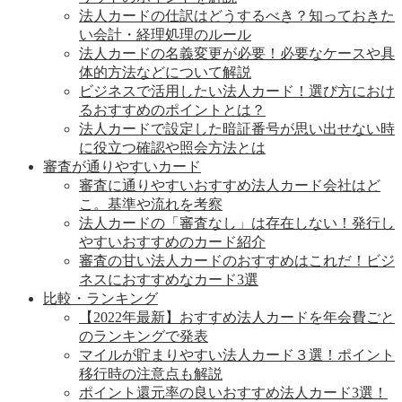
法人カードの仕訳はどうするべき？知っておきた
い会計・経理処理のルール
法人カードの名義変更が必要！必要なケースや具
体的方法などについて解説
ビジネスで活用したい法人カード！選び方におけ
るおすすめのポイントとは？
法人カードで設定した暗証番号が思い出せない時
に役立つ確認や照会方法とは
審査が通りやすいカード
審査に通りやすいおすすめ法人カード会社はど
こ。基準や流れを考察
法人カードの「審査なし」は存在しない！発行し
やすいおすすめのカード紹介
審査の甘い法人カードのおすすめはこれだ！ビジ
ネスにおすすめなカード3選
比較・ランキング
【2022年最新】おすすめ法人カードを年会費ごと
のランキングで発表
マイルが貯まりやすい法人カード３選！ポイント
移行時の注意点も解説
ポイント還元率の良いおすすめ法人カード3選！