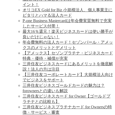
イント！
オリコEX Gold for Biz 小規模法人、個人事業主に
ピタリとハマる法人カード
P-one Business Mastercardは年会費実質無料で充実
したサービス付帯！
最大16％還元！楽天ビジネスカードは使い勝手が
良いだけじゃない！
年会費無料の法人カード！セゾンパール・アメッ
クスのメリットとデメリット
【アメックス】セゾンプラチナ・ビジネスカード
特典・優待・補償が充実
三井住友ビジネスカードにあるメリットを徹底解
説！法人の方は注目
【三井住友コーポレートカード】大規模法人向け
でビジネスをサポート
三井住友ビジネスゴールドカードの魅力は？
forownersとの違いも解説
三井住友ビジネスカード for Owner【ゴールドプ
ラチナとの比較も】
三井住友ビジネスプラチナカード for Ownersの特
徴・サービス・審査