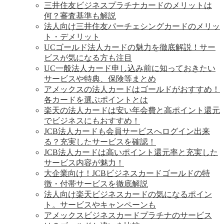
三井住友ビジネスプラチナカードのメリットは
何？審査基準も解説
法人向け三井住友パーチェシングカードのメリッ
ト・デメリット
UCゴールド法人カードの魅力を徹底解説！サー
ビスが気になる方も注目
UC一般法人カード申し込み前に知っておきたい
サービスや特典、保険等まとめ
アメックスの法人カードはゴールドがおすすめ！
各カードを選ぶポイントとは
楽天の法人カードは安い年会費と高ポイント還元
でビジネスにもおすすめ！
JCB法人カードも会員サービスへログイン出来
る？充実したサービスを確認！
JCB法人カードは高いポイント還元率と充実した
サービス内容が魅力！
大企業向け！JCBビジネスカードゴールドの特
徴・付帯サービスを徹底解説
法人向け楽天ビジネスカードの気になるポイン
ト。サービスやキャンペーンも
アメックスビジネスカードプラチナのサービス