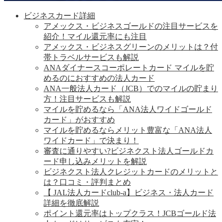
ビジネスカード詳細
アメックス・ビジネスゴールドの注目サービスを
紹介！マイル還元率にも注目
アメックス・ビジネスグリーンのメリットは？付
帯トラベルサービスも解説
ANAダイナースコーポレートカード マイルを貯
めるのにおすすめの法人カード
ANA一般法人カード（JCB）でのマイルの貯まり
方！注目サービスも解説
マイルを貯めるなら「ANA法人ワイドゴールド
カード」がおすすめ
マイルを貯めるならメリット豊富な「ANA法人
ワイドカード」で決まり！
審査に通りやすい?ビジネクスト法人ゴールドカ
ード申し込みメリットを解説
ビジネクスト法人クレジットカードのメリットと
は？口コミ・評判まとめ
【 JAL法人カードclub-a】ビジネス・法人カード
詳細を徹底解説
ポイント還元率はトップクラス！JCBゴールド法