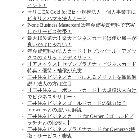
イント！
オリコEX Gold for Biz 小規模法人、個人事業主に
ピタリとハマる法人カード
P-one Business Mastercardは年会費実質無料で充実
したサービス付帯！
最大16％還元！楽天ビジネスカードは使い勝手が
良いだけじゃない！
年会費無料の法人カード！セゾンパール・アメッ
クスのメリットとデメリット
【アメックス】セゾンプラチナ・ビジネスカード
特典・優待・補償が充実
三井住友ビジネスカードにあるメリットを徹底解
説！法人の方は注目
【三井住友コーポレートカード】大規模法人向け
でビジネスをサポート
三井住友ビジネスゴールドカードの魅力は？
forownersとの違いも解説
三井住友ビジネスカード for Owner【ゴールドプ
ラチナとの比較も】
三井住友ビジネスプラチナカード for Ownersの特
徴・サービス・審査