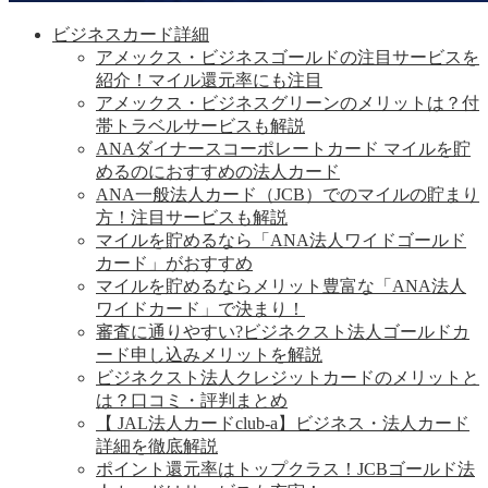
ビジネスカード詳細
アメックス・ビジネスゴールドの注目サービスを
紹介！マイル還元率にも注目
アメックス・ビジネスグリーンのメリットは？付
帯トラベルサービスも解説
ANAダイナースコーポレートカード マイルを貯
めるのにおすすめの法人カード
ANA一般法人カード（JCB）でのマイルの貯まり
方！注目サービスも解説
マイルを貯めるなら「ANA法人ワイドゴールド
カード」がおすすめ
マイルを貯めるならメリット豊富な「ANA法人
ワイドカード」で決まり！
審査に通りやすい?ビジネクスト法人ゴールドカ
ード申し込みメリットを解説
ビジネクスト法人クレジットカードのメリットと
は？口コミ・評判まとめ
【 JAL法人カードclub-a】ビジネス・法人カード
詳細を徹底解説
ポイント還元率はトップクラス！JCBゴールド法