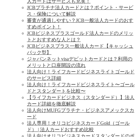
人カードはサービスも充実！
JCBプラチナ法人カードとは？ポイント・サービ
ス・保険について解説
審査が通過しやすい？JCB一般法人カードのおす
すめポイント！
JCBビジネスプラスゴールド法人カードのメリッ
トとおすすめな人とは？
JCBビジネスプラス一般法人カード【キャッシュ
バック型】
ジャパンネットvisaデビットカードとは？利用の
メリットと口座開設の流れ
法人向け！ライフカードビジネスライトゴールド
のサービス詳細
法人向け！ライフカードビジネスライト〜ゴール
ドとスタンダートを比較〜
【ライフカードビジネス（スタンダード）】法人
カード詳細を徹底解説
法人向けMUFGプラチナ・ビジネスアメックスカ
ード
法人専用！オリコビジネスカードGold（ゴール
ド） | 法人カードおすすめ比較
法人向けオリコビジネスカードスタンダードのポ