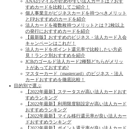
ANAのマイルが貯めやすい法人カードは？おす
すめカードを比較してご紹介！
個人事業主がビジネスカードを持つべきメリット
とFPおすすめのカードを紹介
法人カードを複数枚持つメリットとは？2枚以上
の発行におすすめカードを紹介
【最新版】おすすめのビジネス・法人カード入会
キャンペーンはこれだ！
法人カードをポイント還元率で比較したい方必
見！ランク別おすすめを紹介
JCBのゴールド法人カード2種類どちらがメリッ
トがあっておすすめ?
マスターカード（mastercard）のビジネス・法人
カードおすすめを徹底比較！
目的別で選ぶ
【2022年最新】ステータスが高い法人カードおす
すめランキング
【2022年最新】利用限度額設定が高い法人カード
おすすめランキング
【2022年最新】マイル移行還元率が良い法人カー
ドおすすめランキング
【2022年最新】ポイント還元率が良い法人カード