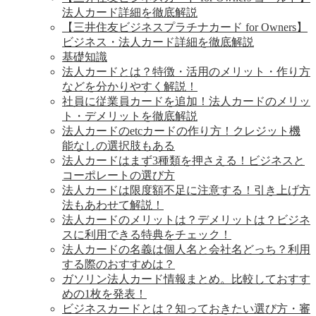
法人カード詳細を徹底解説
【三井住友ビジネスプラチナカード for Owners】
ビジネス・法人カード詳細を徹底解説
基礎知識
法人カードとは？特徴・活用のメリット・作り方
などを分かりやすく解説！
社員に従業員カードを追加！法人カードのメリッ
ト・デメリットを徹底解説
法人カードのetcカードの作り方！クレジット機
能なしの選択肢もある
法人カードはまず3種類を押さえる！ビジネスと
コーポレートの選び方
法人カードは限度額不足に注意する！引き上げ方
法もあわせて解説！
法人カードのメリットは？デメリットは？ビジネ
スに利用できる特典をチェック！
法人カードの名義は個人名と会社名どっち？利用
する際のおすすめは？
ガソリン法人カード情報まとめ。比較しておすす
めの1枚を発表！
ビジネスカードとは？知っておきたい選び方・審