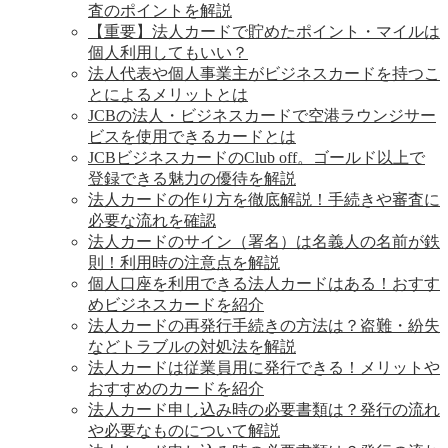
査のポイントを解説
【重要】法人カードで貯めたポイント・マイルは
個人利用してもいい？
法人代表や個人事業主がビジネスカードを持つこ
とによるメリットとは
JCBの法人・ビジネスカードで空港ラウンジサー
ビスを使用できるカードとは
JCBビジネスカードのClub off。ゴールド以上で
登録できる魅力の優待を解説
法人カードの作り方を徹底解説！手続きや審査に
必要な流れを確認
法人カードのサイン（署名）は名義人の名前が鉄
則！利用時の注意点を解説
個人口座を利用できる法人カードはある！おすす
めビジネスカードを紹介
法人カードの再発行手続きの方法は？盗難・紛失
などトラブルの対処法を解説
法人カードは従業員用に発行できる！メリットや
おすすめのカードを紹介
法人カード申し込み時の必要書類は？発行の流れ
や必要なものについて解説