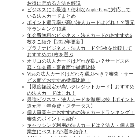
お得に貯める方法も解説
ビジネスにも最適！便利なApple Payに対応して
いる法人カードまとめ
ポイント還元率が高い法人カードはどれ！？還元
率ランキング10選
年会費無料のビジネス・法人カードのおすすめ6
枚をご紹介【2022年更新】
プラチナビジネス・法人カード全5枚を比較して
おすすめの1枚を選ぶ
オリコの法人カードはどれが良い？サービス内
容・年会費・審査面で徹底比較
Visaの法人カードはどれを選ぶべき？審査・サー
ビス面でおすすめ徹底比較！
【限度額設定が高いクレジットカード】おすすめ
の法人カードはこれ！
最強ビジネス・法人カードを徹底比較【ポイント
還元率・年会費・ステータス】
個人事業主におすすめの法人カードランキング！
審査のポイントも紹介
キャッシング利用の法人カードは？法人・個人事
業主にベストな3選を紹介！