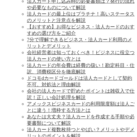
法人カード申し込み時の必要書類は？発行の流れ
や必要なものについて解説
法人カードの最上位はプラチナ！高いステータス
のメリットと注意点を解説
【おすすめ】お得なビジネス・法人カードのおす
すめの選び方をご紹介
7分で理解できるビジネス・法人カード利用のメ
リットとデメリット
会社経営者は知っておくべき！ビジネスに役立つ
法人カードの使い方とは
法人カードの年会費は経費の扱い！勘定科目・仕
訳、消費税区分を徹底解説
ドコモdカードゴールドは法人カードとして契約
不可。対処法と理由解説
会社の法人カードで貯めたポイントは雑収入で仕
訳！正しい会計処理を解説
アメックスビジネスカードの利用限度額は法人ご
とに違う！増枠する方法とは
あなたは大丈夫？法人カードを作成する手順や必
要書類について解説
法人カード複数枚持つとやばい？メリットやデメ
リットのポイントを解説