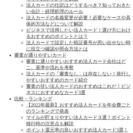
法人カードの仕訳はどうするべき？知っておきた
い会計・経理処理のルール
法人カードの名義変更が必要！必要なケースや具
体的方法などについて解説
ビジネスで活用したい法人カード！選び方におけ
るおすすめのポイントとは？
法人カードで設定した暗証番号が思い出せない時
に役立つ確認や照会方法とは
審査が通りやすいカード
審査に通りやすいおすすめ法人カード会社はど
こ。基準や流れを考察
法人カードの「審査なし」は存在しない！発行し
やすいおすすめのカード紹介
審査の甘い法人カードのおすすめはこれだ！ビジ
ネスにおすすめなカード3選
比較・ランキング
【2022年最新】おすすめ法人カードを年会費ごと
のランキングで発表
マイルが貯まりやすい法人カード３選！ポイント
移行時の注意点も解説
ポイント還元率の良いおすすめ法人カード3選！