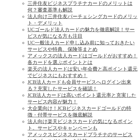
三井住友ビジネスプラチナカードのメリットは
何？審査基準も解説
法人向け三井住友パーチェシングカードのメリッ
ト・デメリット
UCゴールド法人カードの魅力を徹底解説！サー
ビスが気になる方も注目
UC一般法人カード申し込み前に知っておきたい
サービスや特典、保険等まとめ
アメックスの法人カードはゴールドがおすすめ！
各カードを選ぶポイントとは
楽天の法人カードは安い年会費と高ポイント還元
でビジネスにもおすすめ！
JCB法人カードも会員サービスへログイン出来
る？充実したサービスを確認！
JCB法人カードは高いポイント還元率と充実した
サービス内容が魅力！
大企業向け！JCBビジネスカードゴールドの特
徴・付帯サービスを徹底解説
法人向け楽天ビジネスカードの気になるポイン
ト。サービスやキャンペーンも
アメックスビジネスカードプラチナのサービス