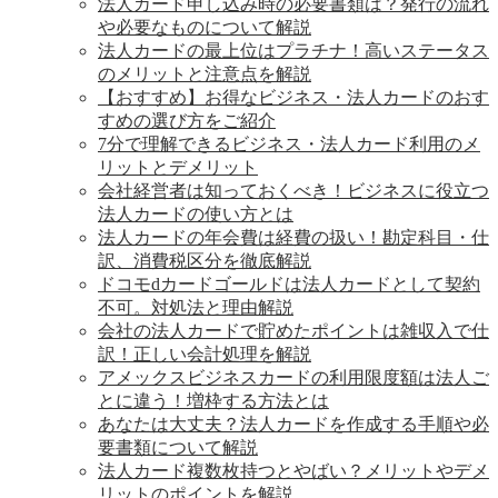
法人カード申し込み時の必要書類は？発行の流れ
や必要なものについて解説
法人カードの最上位はプラチナ！高いステータス
のメリットと注意点を解説
【おすすめ】お得なビジネス・法人カードのおす
すめの選び方をご紹介
7分で理解できるビジネス・法人カード利用のメ
リットとデメリット
会社経営者は知っておくべき！ビジネスに役立つ
法人カードの使い方とは
法人カードの年会費は経費の扱い！勘定科目・仕
訳、消費税区分を徹底解説
ドコモdカードゴールドは法人カードとして契約
不可。対処法と理由解説
会社の法人カードで貯めたポイントは雑収入で仕
訳！正しい会計処理を解説
アメックスビジネスカードの利用限度額は法人ご
とに違う！増枠する方法とは
あなたは大丈夫？法人カードを作成する手順や必
要書類について解説
法人カード複数枚持つとやばい？メリットやデメ
リットのポイントを解説