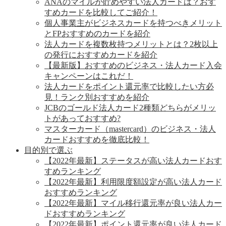
ANAのマイルが貯めやすい法人カードは？おす
すめカードを比較してご紹介！
個人事業主がビジネスカードを持つべきメリット
とFPおすすめのカードを紹介
法人カードを複数枚持つメリットとは？2枚以上
の発行におすすめカードを紹介
【最新版】おすすめのビジネス・法人カード入会
キャンペーンはこれだ！
法人カードをポイント還元率で比較したい方必
見！ランク別おすすめを紹介
JCBのゴールド法人カード2種類どちらがメリッ
トがあっておすすめ?
マスターカード（mastercard）のビジネス・法人
カードおすすめを徹底比較！
目的別で選ぶ
【2022年最新】ステータスが高い法人カードおす
すめランキング
【2022年最新】利用限度額設定が高い法人カード
おすすめランキング
【2022年最新】マイル移行還元率が良い法人カー
ドおすすめランキング
【2022年最新】ポイント還元率が良い法人カード