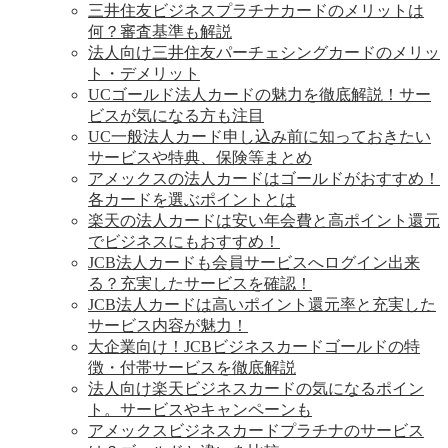
三井住友ビジネスプラチナカードのメリットは
何？審査基準も解説
法人向け三井住友パーチェシングカードのメリッ
ト・デメリット
UCゴールド法人カードの魅力を徹底解説！サー
ビスが気になる方も注目
UC一般法人カード申し込み前に知っておきたい
サービスや特典、保険等まとめ
アメックスの法人カードはゴールドがおすすめ！
各カードを選ぶポイントとは
楽天の法人カードは安い年会費と高ポイント還元
でビジネスにもおすすめ！
JCB法人カードも会員サービスへログイン出来
る？充実したサービスを確認！
JCB法人カードは高いポイント還元率と充実した
サービス内容が魅力！
大企業向け！JCBビジネスカードゴールドの特
徴・付帯サービスを徹底解説
法人向け楽天ビジネスカードの気になるポイン
ト。サービスやキャンペーンも
アメックスビジネスカードプラチナのサービス