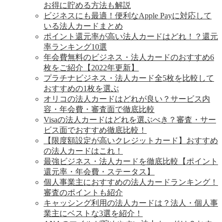
お得に貯める方法も解説
ビジネスにも最適！便利なApple Payに対応して
いる法人カードまとめ
ポイント還元率が高い法人カードはどれ！？還元
率ランキング10選
年会費無料のビジネス・法人カードのおすすめ6
枚をご紹介【2022年更新】
プラチナビジネス・法人カード全5枚を比較して
おすすめの1枚を選ぶ
オリコの法人カードはどれが良い？サービス内
容・年会費・審査面で徹底比較
Visaの法人カードはどれを選ぶべき？審査・サー
ビス面でおすすめ徹底比較！
【限度額設定が高いクレジットカード】おすすめ
の法人カードはこれ！
最強ビジネス・法人カードを徹底比較【ポイント
還元率・年会費・ステータス】
個人事業主におすすめの法人カードランキング！
審査のポイントも紹介
キャッシング利用の法人カードは？法人・個人事
業主にベストな3選を紹介！