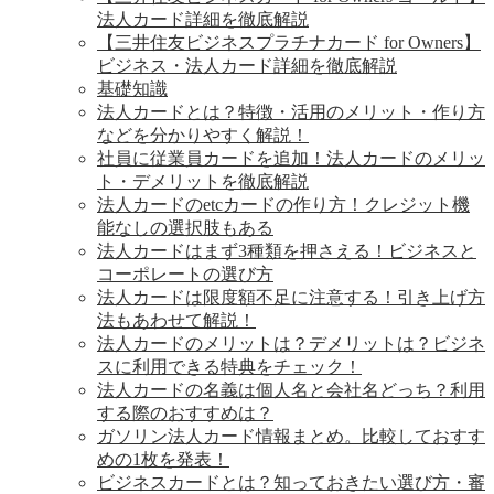
法人カード詳細を徹底解説
【三井住友ビジネスプラチナカード for Owners】
ビジネス・法人カード詳細を徹底解説
基礎知識
法人カードとは？特徴・活用のメリット・作り方
などを分かりやすく解説！
社員に従業員カードを追加！法人カードのメリッ
ト・デメリットを徹底解説
法人カードのetcカードの作り方！クレジット機
能なしの選択肢もある
法人カードはまず3種類を押さえる！ビジネスと
コーポレートの選び方
法人カードは限度額不足に注意する！引き上げ方
法もあわせて解説！
法人カードのメリットは？デメリットは？ビジネ
スに利用できる特典をチェック！
法人カードの名義は個人名と会社名どっち？利用
する際のおすすめは？
ガソリン法人カード情報まとめ。比較しておすす
めの1枚を発表！
ビジネスカードとは？知っておきたい選び方・審