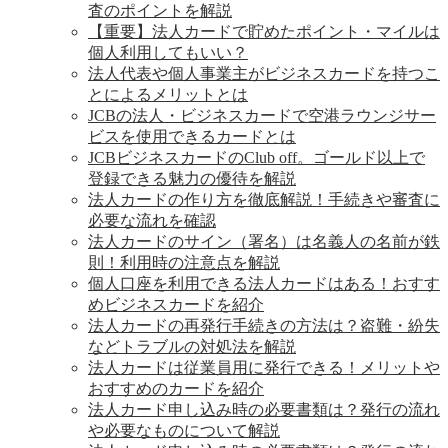
査のポイントを解説
【重要】法人カードで貯めたポイント・マイルは
個人利用してもいい？
法人代表や個人事業主がビジネスカードを持つこ
とによるメリットとは
JCBの法人・ビジネスカードで空港ラウンジサー
ビスを使用できるカードとは
JCBビジネスカードのClub off。ゴールド以上で
登録できる魅力の優待を解説
法人カードの作り方を徹底解説！手続きや審査に
必要な流れを確認
法人カードのサイン（署名）は名義人の名前が鉄
則！利用時の注意点を解説
個人口座を利用できる法人カードはある！おすす
めビジネスカードを紹介
法人カードの再発行手続きの方法は？盗難・紛失
などトラブルの対処法を解説
法人カードは従業員用に発行できる！メリットや
おすすめのカードを紹介
法人カード申し込み時の必要書類は？発行の流れ
や必要なものについて解説