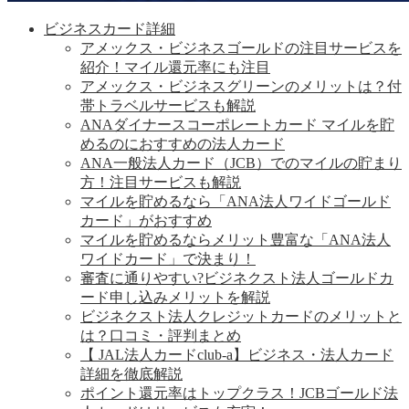
ビジネスカード詳細
アメックス・ビジネスゴールドの注目サービスを
紹介！マイル還元率にも注目
アメックス・ビジネスグリーンのメリットは？付
帯トラベルサービスも解説
ANAダイナースコーポレートカード マイルを貯
めるのにおすすめの法人カード
ANA一般法人カード（JCB）でのマイルの貯まり
方！注目サービスも解説
マイルを貯めるなら「ANA法人ワイドゴールド
カード」がおすすめ
マイルを貯めるならメリット豊富な「ANA法人
ワイドカード」で決まり！
審査に通りやすい?ビジネクスト法人ゴールドカ
ード申し込みメリットを解説
ビジネクスト法人クレジットカードのメリットと
は？口コミ・評判まとめ
【 JAL法人カードclub-a】ビジネス・法人カード
詳細を徹底解説
ポイント還元率はトップクラス！JCBゴールド法