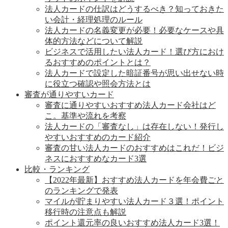
法人カードの仕訳はどうするべき？知っておきた
い会計・経理処理のルール
法人カードの名義変更が必要！必要なケースや具
体的方法などについて解説
ビジネスで活用したい法人カード！選び方におけ
るおすすめのポイントとは？
法人カードで設定した暗証番号が思い出せない時
に役立つ確認や照会方法とは
審査が通りやすいカード
審査に通りやすいおすすめ法人カード会社はど
こ。基準や流れを考察
法人カードの「審査なし」は存在しない！発行し
やすいおすすめのカード紹介
審査の甘い法人カードのおすすめはこれだ！ビジ
ネスにおすすめなカード3選
比較・ランキング
【2022年最新】おすすめ法人カードを年会費ごと
のランキングで発表
マイルが貯まりやすい法人カード３選！ポイント
移行時の注意点も解説
ポイント還元率の良いおすすめ法人カード3選！