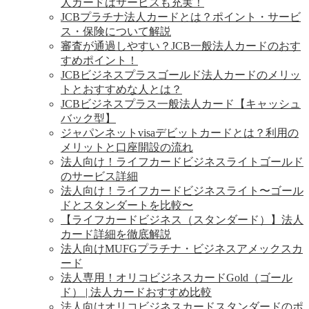
人カードはサービスも充実！
JCBプラチナ法人カードとは？ポイント・サービ
ス・保険について解説
審査が通過しやすい？JCB一般法人カードのおす
すめポイント！
JCBビジネスプラスゴールド法人カードのメリッ
トとおすすめな人とは？
JCBビジネスプラス一般法人カード【キャッシュ
バック型】
ジャパンネットvisaデビットカードとは？利用の
メリットと口座開設の流れ
法人向け！ライフカードビジネスライトゴールド
のサービス詳細
法人向け！ライフカードビジネスライト〜ゴール
ドとスタンダートを比較〜
【ライフカードビジネス（スタンダード）】法人
カード詳細を徹底解説
法人向けMUFGプラチナ・ビジネスアメックスカ
ード
法人専用！オリコビジネスカードGold（ゴール
ド） | 法人カードおすすめ比較
法人向けオリコビジネスカードスタンダードのポ