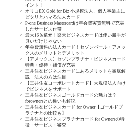
イント！
オリコEX Gold for Biz 小規模法人、個人事業主に
ピタリとハマる法人カード
P-one Business Mastercardは年会費実質無料で充実
したサービス付帯！
最大16％還元！楽天ビジネスカードは使い勝手が
良いだけじゃない！
年会費無料の法人カード！セゾンパール・アメッ
クスのメリットとデメリット
【アメックス】セゾンプラチナ・ビジネスカード
特典・優待・補償が充実
三井住友ビジネスカードにあるメリットを徹底解
説！法人の方は注目
【三井住友コーポレートカード】大規模法人向け
でビジネスをサポート
三井住友ビジネスゴールドカードの魅力は？
forownersとの違いも解説
三井住友ビジネスカード for Owner【ゴールドプ
ラチナとの比較も】
三井住友ビジネスプラチナカード for Ownersの特
徴・サービス・審査