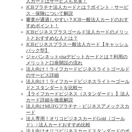
人カードはサービスも充実！
JCBプラチナ法人カードとは？ポイント・サービ
ス・保険について解説
審査が通過しやすい？JCB一般法人カードのおす
すめポイント！
JCBビジネスプラスゴールド法人カードのメリッ
トとおすすめな人とは？
JCBビジネスプラス一般法人カード【キャッシュ
バック型】
ジャパンネットvisaデビットカードとは？利用の
メリットと口座開設の流れ
法人向け！ライフカードビジネスライトゴールド
のサービス詳細
法人向け！ライフカードビジネスライト〜ゴール
ドとスタンダートを比較〜
【ライフカードビジネス（スタンダード）】法人
カード詳細を徹底解説
法人向けMUFGプラチナ・ビジネスアメックスカ
ード
法人専用！オリコビジネスカードGold（ゴール
ド） | 法人カードおすすめ比較
法人向けオリコビジネスカードスタンダードのポ