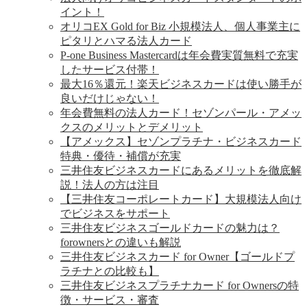
イント！
オリコEX Gold for Biz 小規模法人、個人事業主に
ピタリとハマる法人カード
P-one Business Mastercardは年会費実質無料で充実
したサービス付帯！
最大16％還元！楽天ビジネスカードは使い勝手が
良いだけじゃない！
年会費無料の法人カード！セゾンパール・アメッ
クスのメリットとデメリット
【アメックス】セゾンプラチナ・ビジネスカード
特典・優待・補償が充実
三井住友ビジネスカードにあるメリットを徹底解
説！法人の方は注目
【三井住友コーポレートカード】大規模法人向け
でビジネスをサポート
三井住友ビジネスゴールドカードの魅力は？
forownersとの違いも解説
三井住友ビジネスカード for Owner【ゴールドプ
ラチナとの比較も】
三井住友ビジネスプラチナカード for Ownersの特
徴・サービス・審査