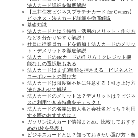
法人カード詳細を徹底解説
【三井住友ビジネスプラチナカード for Owners】
ビジネス・法人カード詳細を徹底解説
基礎知識
法人カードとは？特徴・活用のメリット・作り方
などを分かりやすく解説！
社員に従業員カードを追加！法人カードのメリッ
ト・デメリットを徹底解説
法人カードのetcカードの作り方！クレジット機
能なしの選択肢もある
法人カードはまず3種類を押さえる！ビジネスと
コーポレートの選び方
法人カードは限度額不足に注意する！引き上げ方
法もあわせて解説！
法人カードのメリットは？デメリットは？ビジネ
スに利用できる特典をチェック！
法人カードの名義は個人名と会社名どっち？利用
する際のおすすめは？
ガソリン法人カード情報まとめ。比較しておすす
めの1枚を発表！
ビジネスカードとは？知っておきたい選び方・審