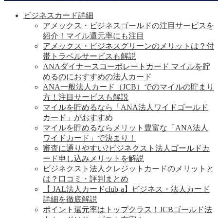
ビジネスカード詳細
アメックス・ビジネスゴールドの注目サービスを
紹介！マイル還元率にも注目
アメックス・ビジネスグリーンのメリットは？付
帯トラベルサービスも解説
ANAダイナースコーポレートカード マイルを貯
めるのにおすすめの法人カード
ANA一般法人カード（JCB）でのマイルの貯まり
方！注目サービスも解説
マイルを貯めるなら「ANA法人ワイドゴールド
カード」がおすすめ
マイルを貯めるならメリット豊富な「ANA法人
ワイドカード」で決まり！
審査に通りやすい?ビジネクスト法人ゴールドカ
ード申し込みメリットを解説
ビジネクスト法人クレジットカードのメリットと
は？口コミ・評判まとめ
【 JAL法人カードclub-a】ビジネス・法人カード
詳細を徹底解説
ポイント還元率はトップクラス！JCBゴールド法