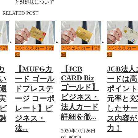
と対処法について
RELATED POST
詳
ビジネスカード詳
ビジネスカード詳
ビジネスカード
細
細
細
【MUFGカ
【JCB
JCB法人
CARD Biz
い
ード ゴール
ードは高
ゴールド】
還
ドプレステ
ポイント
ビジネス・
実
ージ コーポ
元率と充
法人カード
ビ
レート】ビ
したサー
詳細を徹...
魅
ジネス・
ス内容が
法...
力！
2020年10月26日
ccj_admin