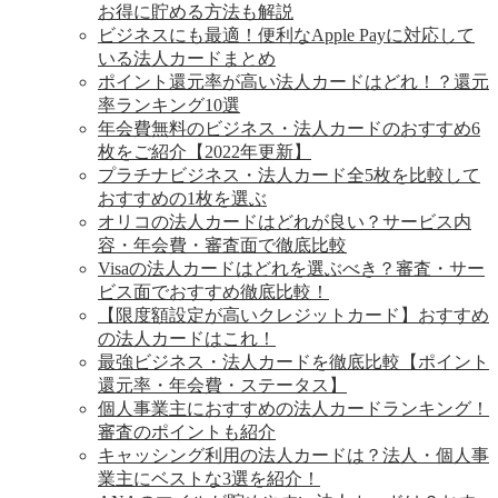
お得に貯める方法も解説
ビジネスにも最適！便利なApple Payに対応して
いる法人カードまとめ
ポイント還元率が高い法人カードはどれ！？還元
率ランキング10選
年会費無料のビジネス・法人カードのおすすめ6
枚をご紹介【2022年更新】
プラチナビジネス・法人カード全5枚を比較して
おすすめの1枚を選ぶ
オリコの法人カードはどれが良い？サービス内
容・年会費・審査面で徹底比較
Visaの法人カードはどれを選ぶべき？審査・サー
ビス面でおすすめ徹底比較！
【限度額設定が高いクレジットカード】おすすめ
の法人カードはこれ！
最強ビジネス・法人カードを徹底比較【ポイント
還元率・年会費・ステータス】
個人事業主におすすめの法人カードランキング！
審査のポイントも紹介
キャッシング利用の法人カードは？法人・個人事
業主にベストな3選を紹介！