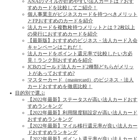
ANAのマイルが貯めやすい法人カードは？おす
すめカードを比較してご紹介！
個人事業主がビジネスカードを持つべきメリット
とFPおすすめのカードを紹介
法人カードを複数枚持つメリットとは？2枚以上
の発行におすすめカードを紹介
【最新版】おすすめのビジネス・法人カード入会
キャンペーンはこれだ！
法人カードをポイント還元率で比較したい方必
見！ランク別おすすめを紹介
JCBのゴールド法人カード2種類どちらがメリッ
トがあっておすすめ?
マスターカード（mastercard）のビジネス・法人
カードおすすめを徹底比較！
目的別で選ぶ
【2022年最新】ステータスが高い法人カードおす
すめランキング
【2022年最新】利用限度額設定が高い法人カード
おすすめランキング
【2022年最新】マイル移行還元率が良い法人カー
ドおすすめランキング
【2022年最新】ポイント還元率が良い法人カード