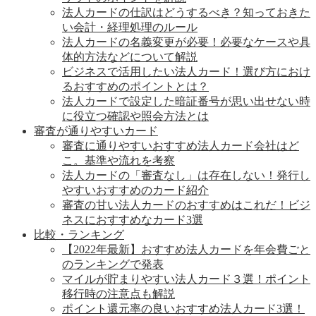
法人カードの仕訳はどうするべき？知っておきた
い会計・経理処理のルール
法人カードの名義変更が必要！必要なケースや具
体的方法などについて解説
ビジネスで活用したい法人カード！選び方におけ
るおすすめのポイントとは？
法人カードで設定した暗証番号が思い出せない時
に役立つ確認や照会方法とは
審査が通りやすいカード
審査に通りやすいおすすめ法人カード会社はど
こ。基準や流れを考察
法人カードの「審査なし」は存在しない！発行し
やすいおすすめのカード紹介
審査の甘い法人カードのおすすめはこれだ！ビジ
ネスにおすすめなカード3選
比較・ランキング
【2022年最新】おすすめ法人カードを年会費ごと
のランキングで発表
マイルが貯まりやすい法人カード３選！ポイント
移行時の注意点も解説
ポイント還元率の良いおすすめ法人カード3選！