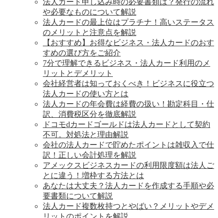
法人カード申し込み時の必要書類は？発行の流れ
や必要なものについて解説
法人カードの最上位はプラチナ！高いステータス
のメリットと注意点を解説
【おすすめ】お得なビジネス・法人カードのおす
すめの選び方をご紹介
7分で理解できるビジネス・法人カード利用のメ
リットとデメリット
会社経営者は知っておくべき！ビジネスに役立つ
法人カードの使い方とは
法人カードの年会費は経費の扱い！勘定科目・仕
訳、消費税区分を徹底解説
ドコモdカードゴールドは法人カードとして契約
不可。対処法と理由解説
会社の法人カードで貯めたポイントは雑収入で仕
訳！正しい会計処理を解説
アメックスビジネスカードの利用限度額は法人ご
とに違う！増枠する方法とは
あなたは大丈夫？法人カードを作成する手順や必
要書類について解説
法人カード複数枚持つとやばい？メリットやデメ
リットのポイントを解説