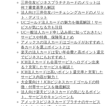
三井住友ビジネスプラチナカードのメリットは
何？審査基準も解説
法人向け三井住友パーチェシングカードのメリッ
ト・デメリット
UCゴールド法人カードの魅力を徹底解説！サー
ビスが気になる方も注目
UC一般法人カード申し込み前に知っておきたい
サービスや特典、保険等まとめ
アメックスの法人カードはゴールドがおすすめ！
各カードを選ぶポイントとは
楽天の法人カードは安い年会費と高ポイント還元
でビジネスにもおすすめ！
JCB法人カードも会員サービスへログイン出来
る？充実したサービスを確認！
JCB法人カードは高いポイント還元率と充実した
サービス内容が魅力！
大企業向け！JCBビジネスカードゴールドの特
徴・付帯サービスを徹底解説
法人向け楽天ビジネスカードの気になるポイン
ト。サービスやキャンペーンも
アメックスビジネスカードプラチナのサービス