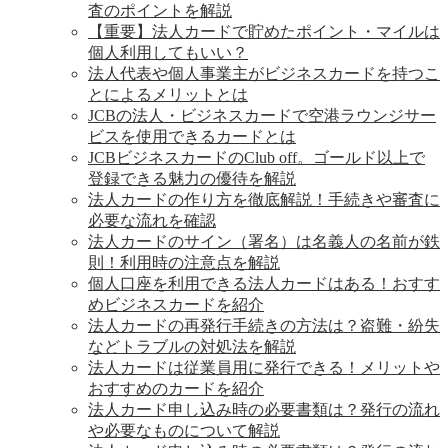
査のポイントを解説
【重要】法人カードで貯めたポイント・マイルは
個人利用してもいい？
法人代表や個人事業主がビジネスカードを持つこ
とによるメリットとは
JCBの法人・ビジネスカードで空港ラウンジサー
ビスを使用できるカードとは
JCBビジネスカードのClub off。ゴールド以上で
登録できる魅力の優待を解説
法人カードの作り方を徹底解説！手続きや審査に
必要な流れを確認
法人カードのサイン（署名）は名義人の名前が鉄
則！利用時の注意点を解説
個人口座を利用できる法人カードはある！おすす
めビジネスカードを紹介
法人カードの再発行手続きの方法は？盗難・紛失
などトラブルの対処法を解説
法人カードは従業員用に発行できる！メリットや
おすすめのカードを紹介
法人カード申し込み時の必要書類は？発行の流れ
や必要なものについて解説