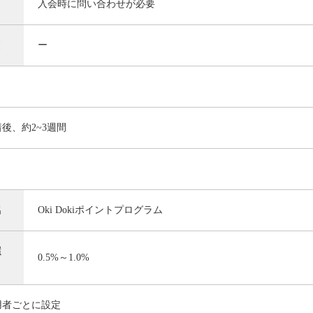
入会時に問い合わせが必要
引
ー
後、約2~3週間
名
Oki Dokiポイントプログラム
還
0.5%～1.0%
用者ごとに設定