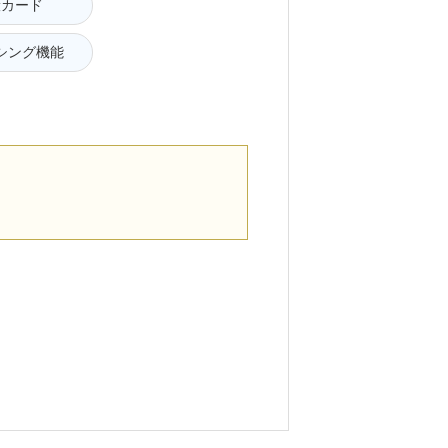
般カード
シング機能