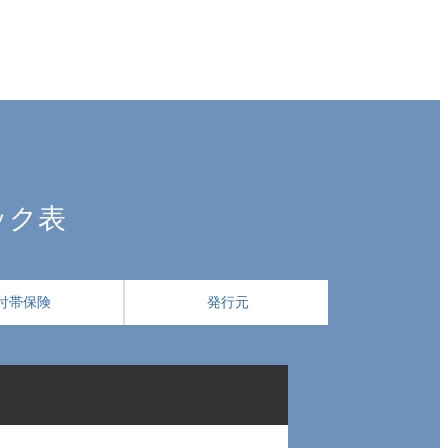
ペック表
付帯保険
発行元