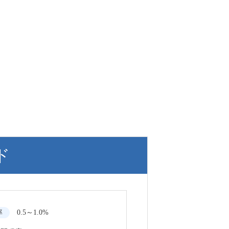
ド
率
0.5～1.0%