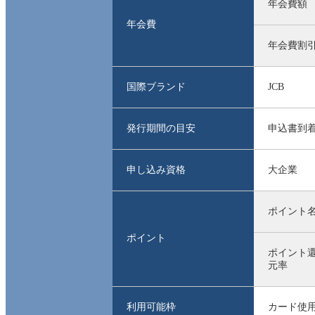
年会費額
年会費
年会費割
国際ブランド
JCB
発行期間の目安
申込書到着
申し込み資格
大企業
ポイント
ポイント
ポイント
元率
利用可能枠
カード使