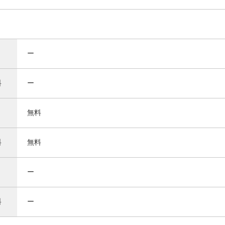
ー
料
ー
無料
料
無料
ー
料
ー