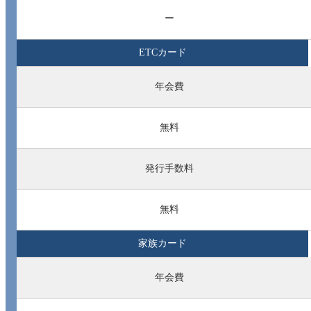
ー
ETCカード
年会費
無料
発行手数料
無料
家族カード
年会費